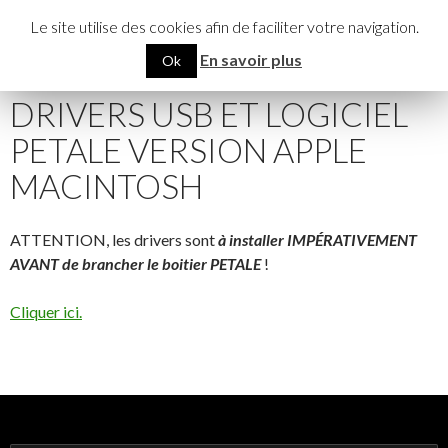
Recherche
Pétale
Le site utilise des cookies afin de faciliter votre navigation.
ALLER
MENU
En savoir plus
Ok
AU
PRINCI
CONTENU
DRIVERS USB ET LOGICIEL
PETALE VERSION APPLE
MACINTOSH
ATTENTION, les drivers sont
à installer IMPÉRATIVEMENT
AVANT de brancher le boitier PETALE
!
Cliquer ici.