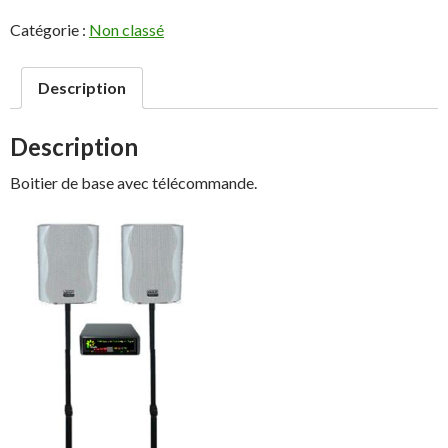
PETALE
Catégorie :
Non classé
sans
tablette
Description
Description
Boitier de base avec télécommande.