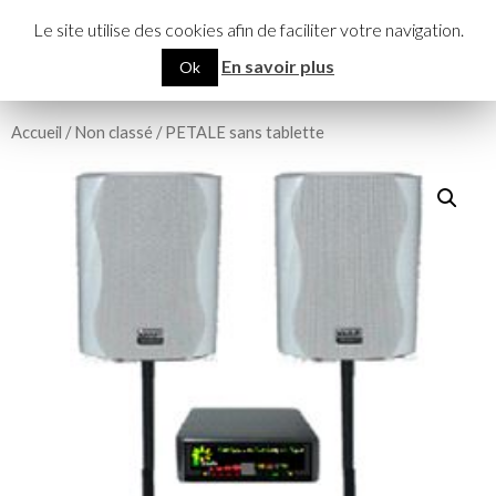
Recherche
Pétale
Le site utilise des cookies afin de faciliter votre navigation.
ALLER
MENU
En savoir plus
Ok
AU
PRINCI
CONTENU
Accueil
/
Non classé
/ PETALE sans tablette